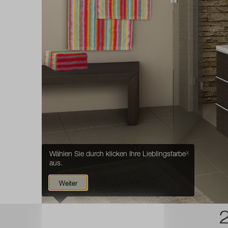
Wählen Sie durch klicken Ihre Lieblingsfarbe
X
aus.
Weiter
1
LIEBLINGS
FARBE
wählen